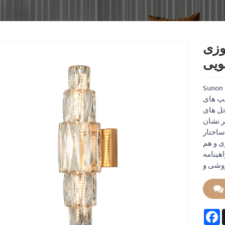
روزی
ویی
ینی بالا برای
مپ های
حل های
 و معاصر نشان
ساختار
ی و هم
UL،. سفارشی
F