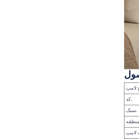
ول
 لامپ
کد.
سبک.
نطقه
ه لامپ