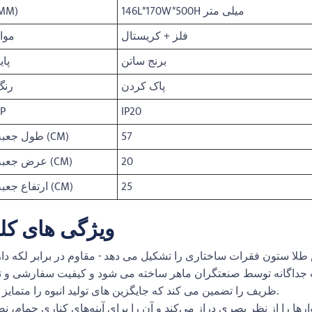
146L*170W*500H میلی متر
ابعاد (
فلز + کریستال
مواد
برنج ساتن
پای
پاک کردن
رنگ
IP20
درجه
57
طول جعبه مورد (CM)
20
عرض جعبه مورد (CM)
25
ارتفاع جعبه مورد (CM)
ویژگی های کل
ا ستون فقرات ساختاری را تشکیل می دهد - مقاوم در برابر لکه دا
ت جداگانه توسط صنعتگران ماهر ساخته می شود و کیفیت سفارشی و ت
ظریف را تضمین می کند که جایگزین های تولید انبوه را متمایز می کند.
را از نظر بصری دراز می‌کند و آن را برای آینه‌های کناری حمام، ن