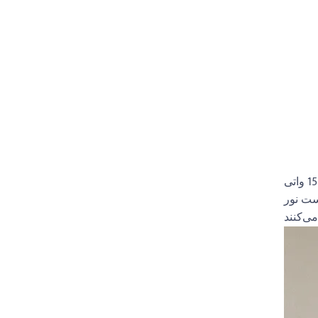
چراغ 15 واتی LED مدرن و مدرن کریستالی Sunon Lighting، جذابیت کلاسیک را با دقت مدرن کاملاً ترکیب می‌کند. شش لایه شیشه کریستالی با
عامل گرم