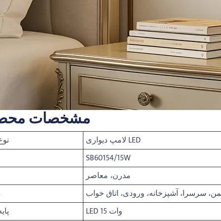
مشخصات محص
لامپ دیواری LED
نوع
SB60154/15W
مدرن، معاصر
من، سرسرا، آشپزخانه، ورودی، اتاق خواب
م
LED 15 وات
پای