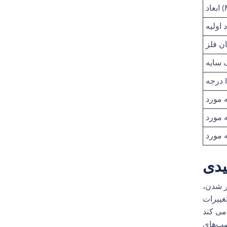
MM)
 اولیه
ان فلز
 سایه
 IP
یدی
ر شدن،
غییرات
صب‌های