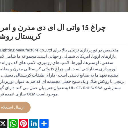
چراغ 15 واتی ال ای دی مدرن و ام
کریستال روش
Sunon Lighting Manufacture Co., Ltd متخصص در نورپردازی تزئ
بازارهای اروپا، آمریکای شمالی و جهانی است. مجموعه ما شامل لا
سقفی، لوسترها، آویزها، لامپ های رومیزی، لامپ های کف و راه 
نورپردازی سفارشی است. این چراغ 15 واتی کریستالی مدرن
دهنده تعهد ما به صنایع دستی است - دارای طبقات کریستالی دستی، 
برنجی با روکش طلا، و یک شبح خطی مجسمه ای که هم به عنوان نورپرداز
به عنوان هنر بیان عمل می کند. دارای گواهینامه  CE، RoHS، SAA
سازی عمده فروشی و OEM موجود است.
ارسال استعلام
acebook
X
WhatsApp
Pinterest
LinkedIn
Share